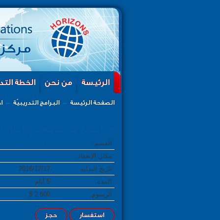
الرئيسة
من نحن
الخطة التدر
←
←
الصفحة الرئيسة
البرامج التدريبيّة
ا
مواضيع متقدمه في إدارة المشاريع ٬ ومهارات ال
القسم:
ادارة مشاريع
مكان الإنعقاد:
دبي
تاريخ البداية:
2016/12/17
المدة:
5 أيام
الرسوم:
2,600 $
استفسار
حجز