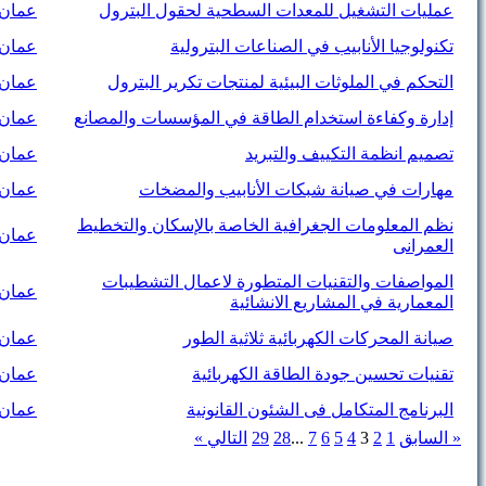
عمليات التشغيل للمعدات السطحية لحقول البترول
عمان-
تكنولوجيا الأنابيب في الصناعات البترولية
عمان-
التحكم في الملوثات البيئية لمنتجات تكرير البترول
عمان-
إدارة وكفاءة استخدام الطاقة في المؤسسات والمصانع
عمان-
تصميم انظمة التكييف والتبريد
عمان-
مهارات في صيانة شبكات الأنابيب والمضخات
عمان-
نظم المعلومات الجغرافية الخاصة بالإسكان والتخطيط
عمان-
العمرانى
المواصفات والتقنيات المتطورة لاعمال التشطيبات
عمان-
المعمارية في المشاريع الانشائية
صيانة المحركات الكهربائية ثلاثية الطور
عمان-
تقنیات تحسین جودة الطاقة الكھربائیة
عمان-
البرنامج المتكامل فى الشئون القانونية
عمان-
« السابق
1
2
3
4
5
6
7
...
28
29
التالي »